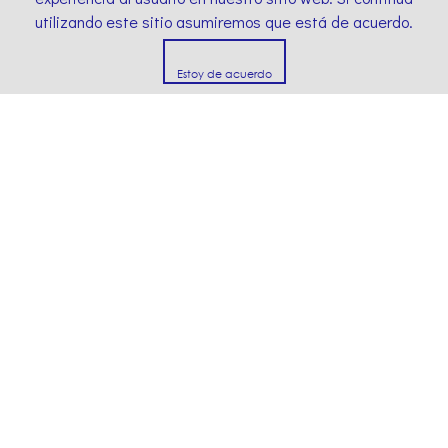
utilizando este sitio asumiremos que está de acuerdo.
Estoy de acuerdo
Imagina lo
inimaginable