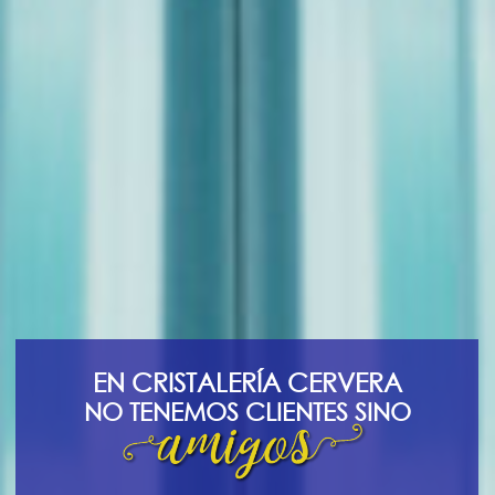
E
N
C
R
I
S
T
A
L
E
R
Í
A
C
E
R
V
E
R
A
N
O
T
E
N
E
M
O
S
C
L
I
E
N
T
E
S
S
I
N
O